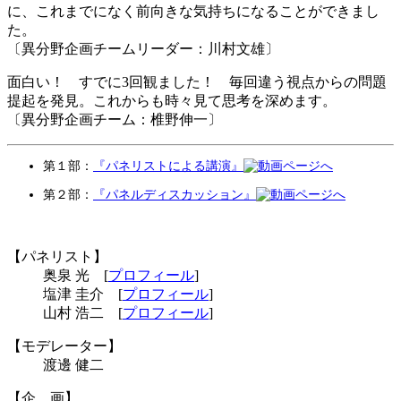
に、これまでになく前向きな気持ちになることができまし
た。
〔異分野企画チームリーダー：川村文雄〕
面白い！ すでに3回観ました！ 毎回違う視点からの問題
提起を発見。これからも時々見て思考を深めます。
〔異分野企画チーム：椎野伸一〕
第１部：
『パネリストによる講演』
第２部：
『パネルディスカッション』
【パネリスト】
奥泉 光 [
プロフィール
]
塩津 圭介 [
プロフィール
]
山村 浩二 [
プロフィール
]
【モデレーター】
渡邊 健二
【企 画】