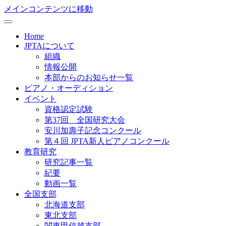
メインコンテンツに移動
Home
JPTAについて
組織
情報公開
本部からのお知らせ一覧
ピアノ・オーディション
イベント
資格認定試験
第37回 全国研究大会
安川加壽子記念コンクール
第４回 JPTA新人ピアノコンクール
教育研究
研究記事一覧
紀要
動画一覧
全国支部
北海道支部
東北支部
関東甲信越支部