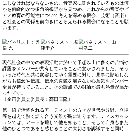
にしなければならないもの、音楽家に託されているものは何
かを俯瞰的かつ多角的視野から見つめ、これからの音楽やピ
アノ教育の可能性について考えを深める機会、芸術（音楽）
と社会との関係を前向きにとらえられる機会になることを願
います。
現代社会の中での表現活動に於いて予想以上に多くの苦悩や
課題をメンバーが共有していることに驚かされました。そう
いった時代と共に変容してゆく需要に対し、見事に順応しな
がらも信念や伝統、伝承の真髄を崩さない心意気をメンバー
全員が持っていること。その論点での討論が最も熱量が高か
ったです。
〔企画委員会委員長：高田匡隆〕
第一線で活躍されるアーティストの方々が世代や分野、立場
等を越えて熱く語り合う光景が胸に迫ります。ディスカッシ
ョンでは、アートを通して他を知ること、そして自身もまた
他のひとつであると感じることの大切さを認識すると同時