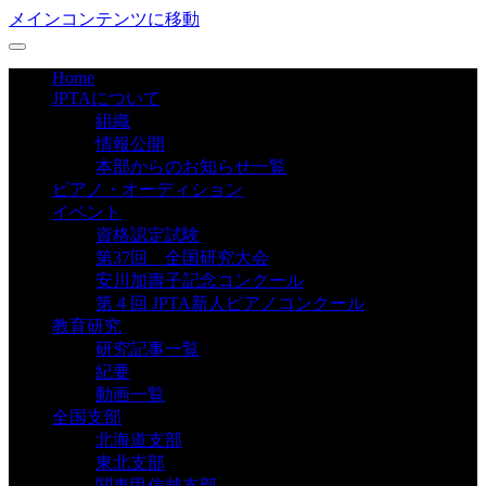
メインコンテンツに移動
Home
JPTAについて
組織
情報公開
本部からのお知らせ一覧
ピアノ・オーディション
イベント
資格認定試験
第37回 全国研究大会
安川加壽子記念コンクール
第４回 JPTA新人ピアノコンクール
教育研究
研究記事一覧
紀要
動画一覧
全国支部
北海道支部
東北支部
関東甲信越支部