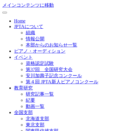
メインコンテンツに移動
Home
JPTAについて
組織
情報公開
本部からのお知らせ一覧
ピアノ・オーディション
イベント
資格認定試験
第37回 全国研究大会
安川加壽子記念コンクール
第４回 JPTA新人ピアノコンクール
教育研究
研究記事一覧
紀要
動画一覧
全国支部
北海道支部
東北支部
関東甲信越支部