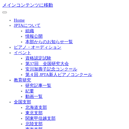
メインコンテンツに移動
Home
JPTAについて
組織
情報公開
本部からのお知らせ一覧
ピアノ・オーディション
イベント
資格認定試験
第37回 全国研究大会
安川加壽子記念コンクール
第４回 JPTA新人ピアノコンクール
教育研究
研究記事一覧
紀要
動画一覧
全国支部
北海道支部
東北支部
関東甲信越支部
北陸支部