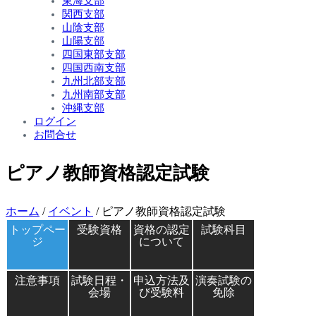
東海支部
関西支部
山陰支部
山陽支部
四国東部支部
四国西南支部
九州北部支部
九州南部支部
沖縄支部
ログイン
お問合せ
ピアノ教師資格認定試験
ホーム
/
イベント
/ ピアノ教師資格認定試験
トップペー
受験資格
資格の認定
試験科目
ジ
について
注意事項
試験日程・
申込方法及
演奏試験の
会場
び受験料
免除