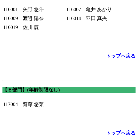
116001 矢野 悠斗
116007 亀井 あかり
116009 渡邉 陽奈
116014 羽田 真央
116019 佐川 慶
トップへ戻る
【Ｅ部門】(年齢制限なし)
117004 齋藤 悠菜
トップへ戻る