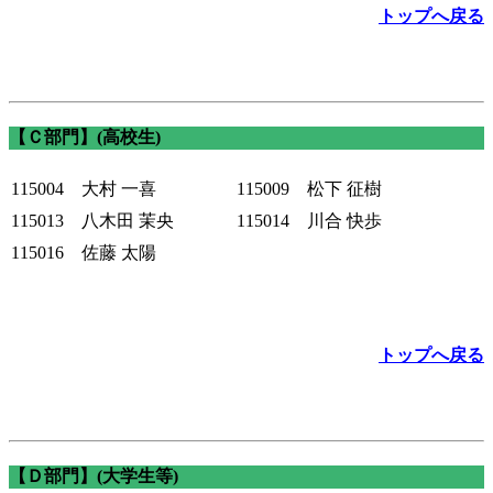
トップへ戻る
【Ｃ部門】(高校生)
115004 大村 一喜
115009 松下 征樹
115013 八木田 茉央
115014 川合 快歩
115016 佐藤 太陽
トップへ戻る
【Ｄ部門】(大学生等)