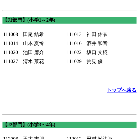
【J1部門】(小学1～2年)
111008 田尾 結希
111013 神田 佑衣
111014 山本 夏怜
111016 酒井 和音
111020 池田 應介
111022 坂口 文椛
111027 清水 菜花
111029 粥見 優
トップへ戻る
【J2部門】(小学3～4年)
112006 玉木 志朋
112012 田村 崚汰郎