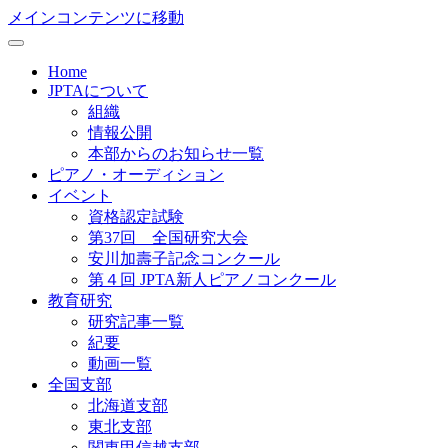
メインコンテンツに移動
Home
JPTAについて
組織
情報公開
本部からのお知らせ一覧
ピアノ・オーディション
イベント
資格認定試験
第37回 全国研究大会
安川加壽子記念コンクール
第４回 JPTA新人ピアノコンクール
教育研究
研究記事一覧
紀要
動画一覧
全国支部
北海道支部
東北支部
関東甲信越支部