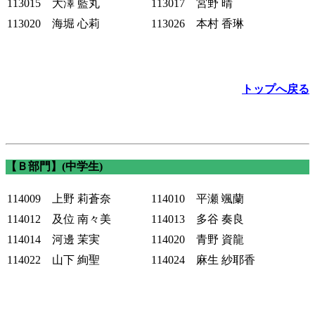
113015 大澤 藍丸
113017 宮野 晴
113020 海堀 心莉
113026 本村 香琳
トップへ戻る
【Ｂ部門】(中学生)
114009 上野 莉蒼奈
114010 平瀬 颯蘭
114012 及位 南々美
114013 多谷 奏良
114014 河邊 茉実
114020 青野 資龍
114022 山下 絢聖
114024 麻生 紗耶香