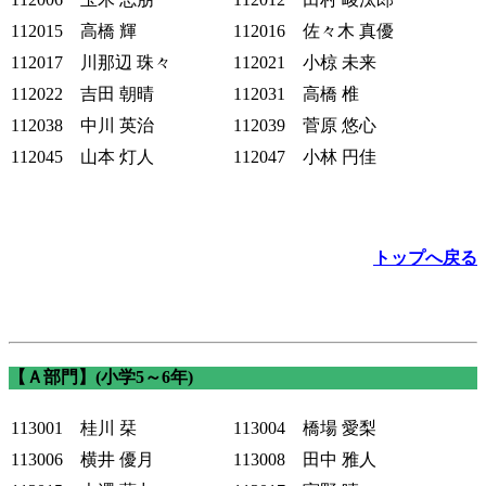
112015 高橋 輝
112016 佐々木 真優
112017 川那辺 珠々
112021 小椋 未来
112022 吉田 朝晴
112031 高橋 椎
112038 中川 英治
112039 菅原 悠心
112045 山本 灯人
112047 小林 円佳
トップへ戻る
【Ａ部門】(小学5～6年)
113001 桂川 栞
113004 橋場 愛梨
113006 横井 優月
113008 田中 雅人